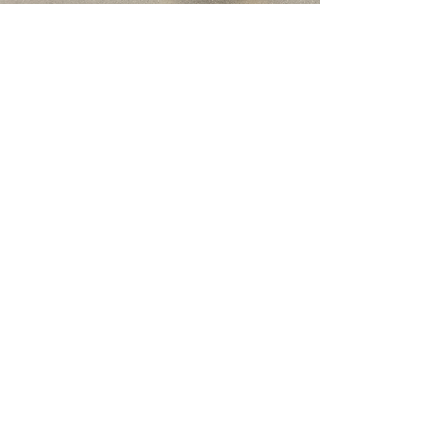
2008
16
Etablert
Biler
18
+30
Ansatte
År med
erfaring
Våre biler