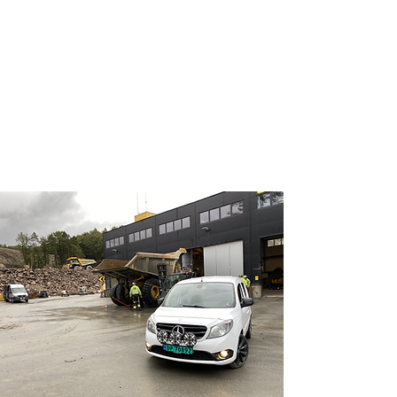
Faste avtaler
Vi strekker oss alltid for å gjøre
oppfylle kundens behov. Derfor har
vi inngått faste avtaler for bilene
våre.