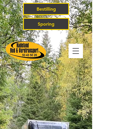
Bestilling
Sporing
Din partner innen
punktlighet og
service