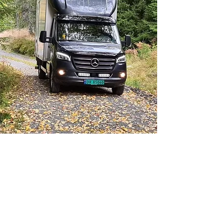
Om oss
Hadeland Bud og Varetransport ble startet i 2008.
Vi har blitt kjent for å være punktlige og for å ta på
oss oppdrag over hele landet med utgangspunkt
på Østlandet.
Bilstallen vår består av flere typer varebiler og
lastebiler, noe som gir oss et godt fortrinn for å
kunne bidra best mulig.