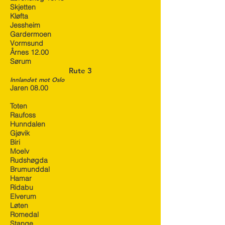
Skjetten
Kløfta
Jessheim
Gardermoen
Vormsund
Årnes 12.00
Sørum
Rute 3
Innlandet mot Oslo
Jaren 08.00
Toten
Raufoss
Hunndalen
Gjøvik
Biri
Moelv
Rudshøgda
Brumunddal
Hamar
Ridabu
Elverum
Løten
Romedal
Stange